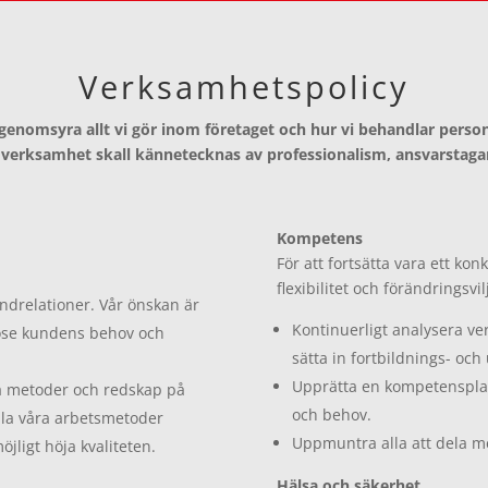
Verksamhetspolicy
ll genomsyra allt vi gör inom företaget och hur vi behandlar pers
r verksamhet skall kännetecknas av professionalism, ansvarstaga
Kompetens
För att fortsätta vara ett kon
flexibilitet och förändringsvi
kundrelationer. Vår önskan är
Kontinuerligt analysera v
odose kundens behov och
sätta in fortbildnings- och
Upprätta en kompetensplan
Nya metoder och redskap på
och behov.
lla våra arbetsmetoder
Uppmuntra alla att dela m
jligt höja kvaliteten.
Hälsa och säkerhet