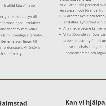
Vi vill att all vår personal sk
ch alltid låta våra beslut
en stressig och föränderlig mi
Vi arbetar aktivt och före
er görs med hänsyn till
anställda. Lyhördhet och ti
ch förordningar. Produkter
Alla medarbetare känner at
vändandet av kemikalier
Vi fortlöpande ser över v
ds miljövänliga alternativ.
arbetsbelastning för att u
iterierna som ligger till
bidrar till ohälsa. Regelb
r fordonspark. Vi försöker
uppmärksamma och åtgärda 
ch samåkning.
Kan vi hjälpa 
 Halmstad