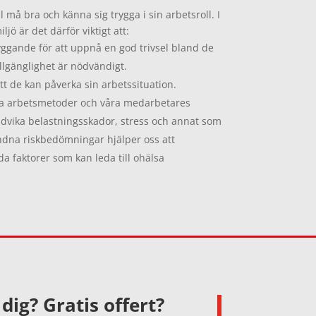
all må bra och känna sig trygga i sin arbetsroll. I
ljö är det därför viktigt att:
byggande för att uppnå en god trivsel bland de
llgänglighet är nödvändigt.
t de kan påverka sin arbetssituation.
åra arbetsmetoder och våra medarbetares
ndvika belastningsskador, stress och annat som
undna riskbedömningar hjälper oss att
faktorer som kan leda till ohälsa
dig? Gratis offert?