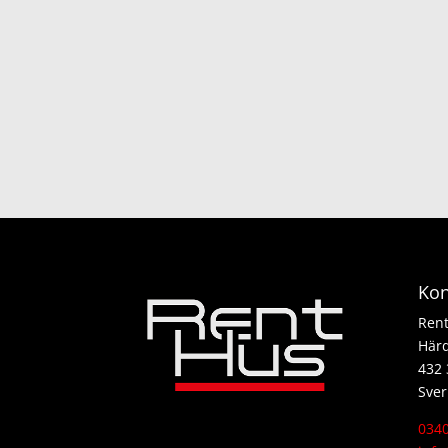
Kon
Ren
Här
432 
Sver
0340