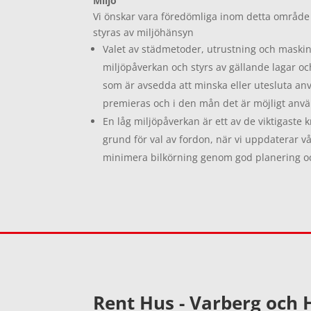
Miljö
Vi önskar vara föredömliga inom detta område o
styras av miljöhänsyn
Valet av städmetoder, utrustning och maskin
miljöpåverkan och styrs av gällande lagar o
som är avsedda att minska eller utesluta an
premieras och i den mån det är möjligt använ
En låg miljöpåverkan är ett av de viktigaste kr
grund för val av fordon, när vi uppdaterar vå
minimera bilkörning genom god planering o
Rent Hus - Varberg och