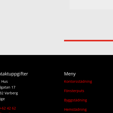
taktuppgifter
Meny
t Hus
Kontorsstädning
dgatan 17
Fönsterputs
32 Varberg
ige
Byggstädning
-62 42 62
Hemstädning