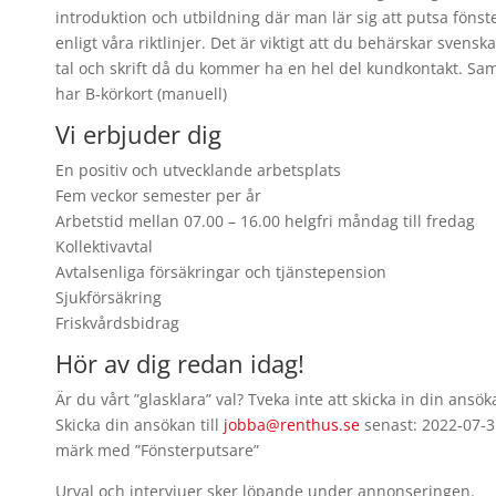
introduktion och utbildning där man lär sig att putsa fönst
enligt våra riktlinjer. Det är viktigt att du behärskar svenska
tal och skrift då du kommer ha en hel del kundkontakt. Sa
har B-körkort (manuell)
Vi erbjuder dig
En positiv och utvecklande arbetsplats
Fem veckor semester per år
Arbetstid mellan 07.00 – 16.00 helgfri måndag till fredag
Kollektivavtal
Avtalsenliga försäkringar och tjänstepension
Sjukförsäkring
Friskvårdsbidrag
Hör av dig redan idag!
Är du vårt ”glasklara” val? Tveka inte att skicka in din ansök
Skicka din ansökan till
jobba@renthus.se
senast: 2022-07-3
märk med ”Fönsterputsare”
Urval och intervjuer sker löpande under annonseringen.