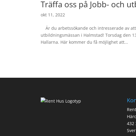
Träffa oss på Jobb- och u
okt 11, 2022
Är du arbetssökande och intresserade av att 
utbildningsmässan i Halmstad! Torsdag den 13 
Hallarna. Här kommer du få möjlighet att...
Kon
Ren
Här
432 
Sver