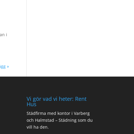
an i
ägg »
Vi gör vad vi heter: Rent
Hus
Städfirma med kontor i Varberg
och Halmstad – Städning som du
vill ha den.