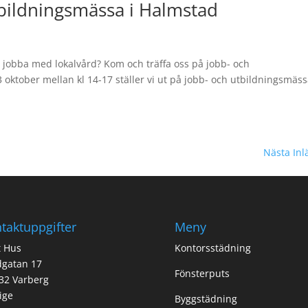
tbildningsmässa i Halmstad
jobba med lokalvård? Kom och träffa oss på jobb- och
oktober mellan kl 14-17 ställer vi ut på jobb- och utbildningsmäss
Nästa Inl
taktuppgifter
Meny
t Hus
Kontorsstädning
dgatan 17
Fönsterputs
32 Varberg
ige
Byggstädning