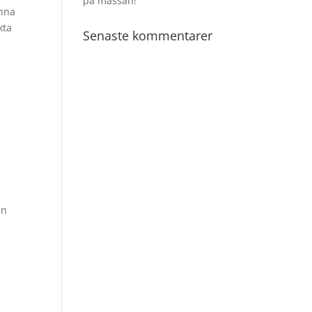
på mässan!
enna
kta
Senaste kommentarer
en