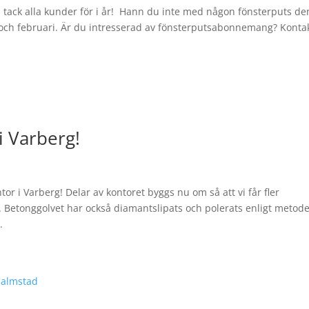
n, tack alla kunder för i år! Hann du inte med någon fönsterputs d
 och februari. Är du intresserad av fönsterputsabonnemang? Konta
i Varberg!
or i Varberg! Delar av kontoret byggs nu om så att vi får fler
 Betonggolvet har också diamantslipats och polerats enligt metod
.