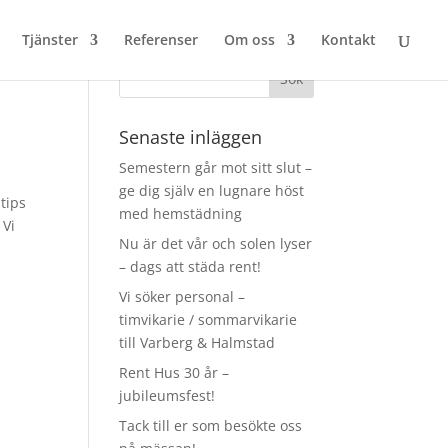
Tjänster
Referenser
Om oss
Kontakt
Senaste inläggen
Semestern går mot sitt slut –
ge dig själv en lugnare höst
tips
med hemstädning
 Vi
Nu är det vår och solen lyser
– dags att städa rent!
Vi söker personal –
timvikarie / sommarvikarie
till Varberg & Halmstad
Rent Hus 30 år –
jubileumsfest!
Tack till er som besökte oss