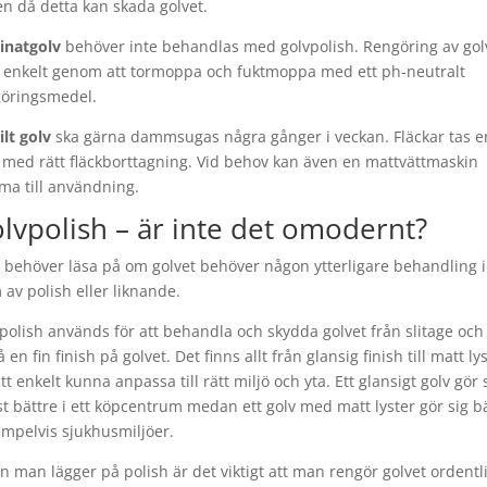
en då detta kan skada golvet.
inatgolv
behöver inte behandlas med golvpolish. Rengöring av gol
 enkelt genom att tormoppa och fuktmoppa med ett ph-neutralt
öringsmedel.
ilt golv
ska gärna dammsugas några gånger i veckan. Fläckar tas e
 med rätt fläckborttagning. Vid behov kan även en mattvättmaskin
a till användning.
lvpolish – är inte det omodernt?
behöver läsa på om golvet behöver någon ytterligare behandling i
 av polish eller liknande.
polish används för att behandla och skydda golvet från slitage och 
å en fin finish på golvet. Det finns allt från glansig finish till matt ly
att enkelt kunna anpassa till rätt miljö och yta. Ett glansigt golv gör 
st bättre i ett köpcentrum medan ett golv med matt lyster gör sig b
empelvis sjukhusmiljöer.
n man lägger på polish är det viktigt att man rengör golvet ordentli