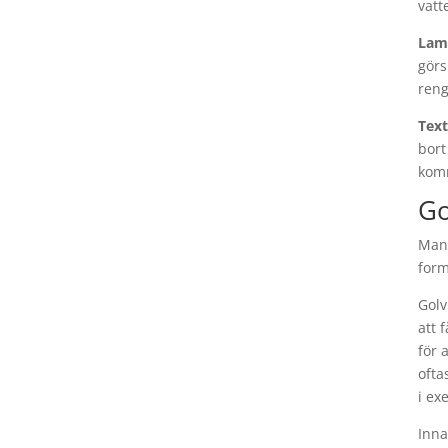
vatt
Lam
görs
reng
Text
bort
komm
Go
Man 
form
Golv
att f
för 
ofta
i ex
Inna