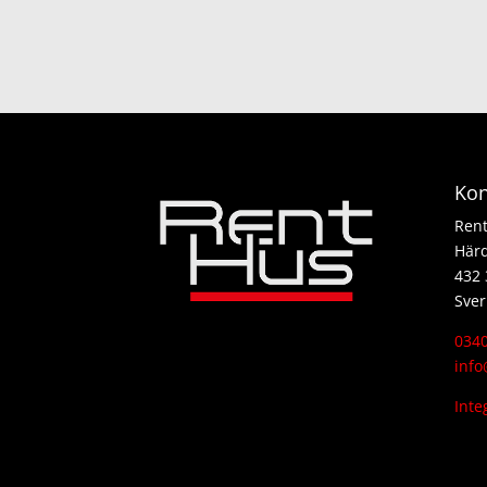
Kon
Ren
Här
432 
Sver
0340
info
Inte