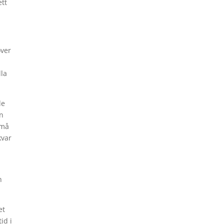
ett
över
lla
de
an
små
kvar
h
et
id i