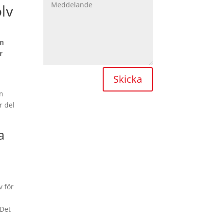
olv
an
r
Skicka
en
r del
a
v för
 Det