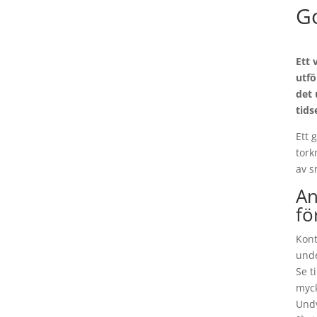
Go
Ett 
utfö
det 
tids
Ett 
tork
av s
An
fö
Kont
unde
Se t
myck
Undv