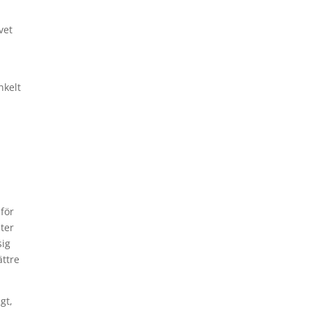
vet
nkelt
för
ster
sig
ättre
gt,