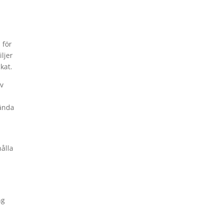
 för
ljer
kat.
av
vända
hålla
ng