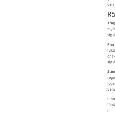
den 
Rä
Träg
myck
sig 
Plas
fukt
önsk
sig 
Sten
rege
foga
beha
Lin
förs
elle