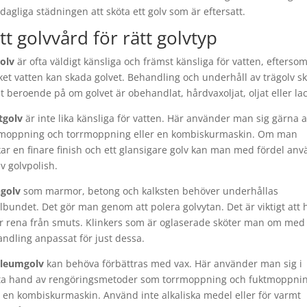
dagliga städningen att sköta ett golv som är eftersatt.
tt golvvård för rätt golvtyp
olv
är ofta väldigt känsliga och främst känsliga för vatten, eftersom
et vatten kan skada golvet. Behandling och underhåll av trägolv ski
åt beroende på om golvet är obehandlat, hårdvaxoljat, oljat eller lac
tgolv
är inte lika känsliga för vatten. Här använder man sig gärna 
moppning och torrmoppning eller en kombiskurmaskin. Om man
ar en finare finish och ett glansigare golv kan man med fördel an
av golvpolish.
golv
som marmor, betong och kalksten behöver underhållas
lbundet. Det gör man genom att polera golvytan. Det är viktigt att 
r rena från smuts. Klinkers som är oglaserade sköter man om med
ndling anpassat för just dessa.
oleumgolv
kan behöva förbättras med vax. Här använder man sig i
ta hand av rengöringsmetoder som torrmoppning och fuktmoppni
r en kombiskurmaskin. Använd inte alkaliska medel eller för varmt