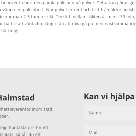
behöver ta bort den gamla polishen på golvet. Detta kan göras g
använda en polishbort. När golvet är rent och fritt från äldre polish
icerar man 2-3 tunna skikt. Torktid mellan skikten är minst 30 min,
är bättre att vänta lite längre än att råka gå på med nästkommand
 för tidigt.
Kan vi hjälpa 
 Halmstad
lhetsleverantör inom städ
söder.
rag. Kontakta oss för ett
tsplats, så får du ett