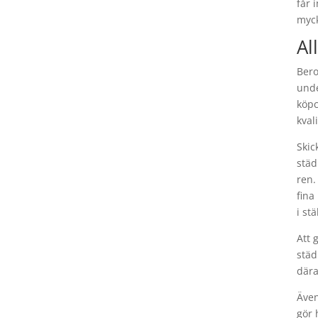
får 
myck
Al
Bero
unde
köpc
kval
Skic
städ
ren.
fina
i st
Att 
städ
dära
Även
gör 