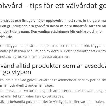
lvvård – tips för ett välvårdat g
välvårdat och fint golv höjer upplevelsen i ett rum. Ju tidigare m
r en grundlig och bra golvvård desto mindre underhållsarbete bli
under tidens gång. Den vanliga städningen blir enklare och mer
effektiv.
grundläggande tips är att stoppa smutsen redan i entrén. Lägg ut 
matta på insidan och utsidan av dörren. Detta förhindrar att en sto
muts och grus kommer in i dessa utrymmen.
vänd alltid produkter som är avsedd
r golvtypen
rollera alltid vad golvtillverkarens rekommendationer av periodiskt
rhåll och dagligt underhåll säger.
ill att använda ren utrustning och att dosera rätt. Vid användning a
et eller fel kemikalier kan golvet skadas.
ik att behandla golvet när det är väldigt kallt eller varmt i lokalen.