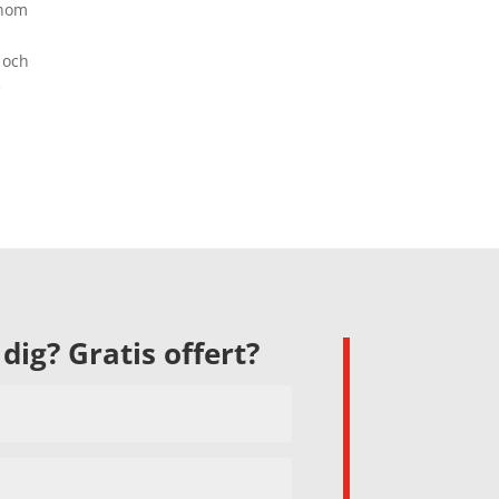
enom
 och
e
dig? Gratis offert?