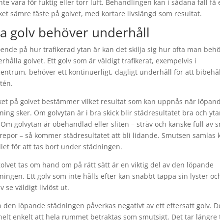
inte vara för fuktig eller torr luft. Behandlingen kan i sådana fall få 
et sämre fäste på golvet, med kortare livslängd som resultat.
la golv behöver underhåll
ende på hur trafikerad ytan är kan det skilja sig hur ofta man beh
rhålla golvet. Ett golv som är väldigt trafikerat, exempelvis i
entrum, behöver ett kontinuerligt, dagligt underhåll för att bibehå
itén.
ket på golvet bestämmer vilket resultat som kan uppnås när löpan
ning sker. Om golvytan är i bra skick blir städresultatet bra och yt
 Om golvytan är obehandlad eller sliten – sträv och kanske full av 
 repor – så kommer städresultatet att bli lidande. Smutsen samlas 
ället för att tas bort under städningen.
golvet tas om hand om på rätt sätt är en viktig del av den löpande
ningen. Ett golv som inte hålls efter kan snabbt tappa sin lyster oc
v se väldigt livlöst ut.
 den löpande städningen påverkas negativt av ett eftersatt golv. D
helt enkelt att hela rummet betraktas som smutsigt. Det tar längre t