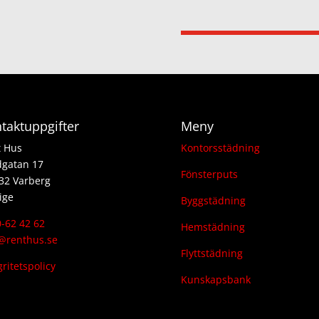
taktuppgifter
Meny
t Hus
Kontorsstädning
dgatan 17
Fönsterputs
32 Varberg
ige
Byggstädning
-62 42 62
Hemstädning
@renthus.se
Flyttstädning
gritetspolicy
Kunskapsbank